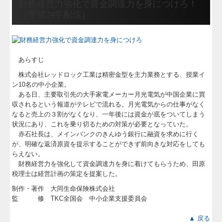
財務経営力強化で資金調達力を身につけろ！
（平成24年配信）
あらすじ
株式会社レッドロック工業は精密金型を主力業務とする、授業イ
ン10名の中小企業。
ある日、主要取引先の大手家電メーカー月光電気が中国企業に買
収されるという報道がテレビで流れる。月光電気からの仕事がなく
なると売上の３割がなくなり、一年後には資金が底をついてしまう
状況にあり、これを乗り切るための対策が必要となっていた。
赤石社長は、メインバンクのきんゆう銀行に融資を求めに行く
が、明確な返済原資を提示することができず前向きな対応をしても
らえない。
財務経営力を強化して資金調達力を身に着けてもらうため、田原
税理士は経営計画の策定を提案した。
制作・著作 大同生命保険株式会社
監 修 TKC全国会 中小企業支援委員会
▲ 戻る