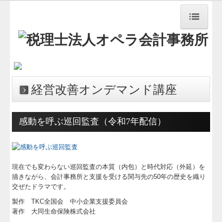
HOME
事務所紹介
経営改善オンデマンド講座
職員紹介
交通案内
感動を呼ぶ巡回監査（令和7年配信）
お知らせ
経営理念
現在でも変わらない巡回監査の本質（内包）と時代対応（外延）を
描きながら、会計事務所と支援を受ける関与先の50年の歴史を織り
業務案内
交ぜたドラマです。
料金について
製作 TKC全国会 中小企業支援委員会
著作 大同生命保険株式会社