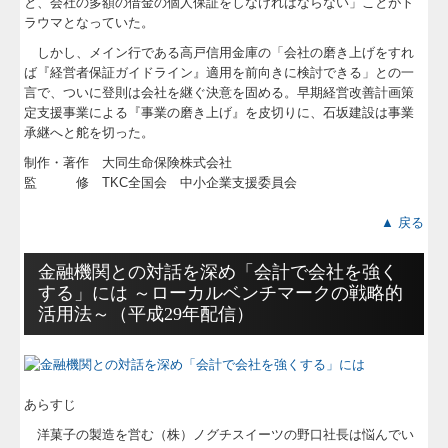
と、会社の多額の借金の個人保証をしなければならない」ことがト
ラウマとなっていた。
しかし、メイン行である高戸信用金庫の「会社の磨き上げをすれ
ば『経営者保証ガイドライン』適用を前向きに検討できる」との一
言で、ついに登則は会社を継ぐ決意を固める。早期経営改善計画策
定支援事業による『事業の磨き上げ』を皮切りに、石坂建設は事業
承継へと舵を切った。
制作・著作 大同生命保険株式会社
監 修 TKC全国会 中小企業支援委員会
▲ 戻る
金融機関との対話を深め「会計で会社を強く
する」には ～ローカルベンチマークの戦略的
活用法～（平成29年配信）
あらすじ
洋菓子の製造を営む（株）ノグチスイーツの野口社長は悩んでい