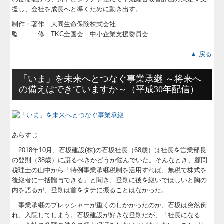
経営改善計画の策定支援
援し、会社を成長へと導くために動き出す。
制作・著作 大同生命保険株式会社
リンク集
監 修 TKC全国会 中小企業支援委員会
初台はこんなところ
▲ 戻る
お問合せはこちら
「いま」を未来へとつなぐ事業承継 ～将来へ
の備えはできていますか～（平成30年配信）
経営者の四季
FXクラウドシリーズ
あらすじ
2018年10月、石坂建設(株)の石坂社長（68歳）は社長を営業部長
の登則（38歳）に譲るべきかどうか悩んでいた。そんなとき、顧問
税理士の山中から「特例事業承継税制を活用すれば、無税で株式を
後継者に一括贈与できる」と聞き、登則に後を継いでほしいと胸の
内を語るが、登則は首をタテに振ることはなかった。
事業承継のプレッシャーが重くのしかかったのか、石坂は突然倒
れ、入院してしまう。石坂建設が好きな登則だが、「社長になる