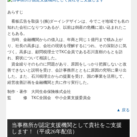
あらすじ
看板広告を取扱う(株)ダーイシデザインは、今でこそ地域でも名の
知れた会社になりつつあるが、以前は倒産の危機に追い込まれたこ
ともある。
当時、金融機関からの借入は、年商と同じ１億円まで積み上が
り、社長の高多は、会社の現状を理解するにつれ、その深刻さに気
づく。高多は、顧問税理士でTKC会員である石川直樹のもとを訪
れ、窮状について相談した。
資金繰りそのものに問題があり、原因をしっかり把握しないと改
善できないと説明を受け、会計事務所とともに原因の究明に乗り出
した。また、石川税理士からの提案を受け、国の事業を活用して、
経営改善計画を金融機関と共に作り実行した。
制作・著作 大同生命保険株式会社
監 修 TKC全国会 中小企業支援委員会
▲ 戻る
当事務所が認定支援機関として貴社をご支援
します！（平成26年配信）