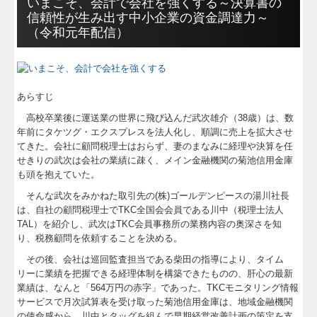
いまこそ、会計で会社を強くする～決算書の
介護経営支援
信頼性が生み出す中小企業の資金調達力～
（令和元年配信）
フランチャイズ経営支援
個人情報保護方針
あらすじ
TKCシステムQ&A
高校卒業後に運送業の世界に飛び込んだ武次雄介（38歳）は、数
年前にタケツグ・エクスプレスを法人化し、順調に売上を拡大させ
経営改善オンデマンド講座
てきた。会社に顧問税理士はおらず、妻のまなみに経理や決算を任
せきりの武次は会社の業績に疎く、メイン金融機関の菊池信用金庫
経営革新等支援機関とは
も頭を抱えていた。
そんな武次をみかねた取引先の(株)ゴールデンピースの湯川社長
補助金・助成金・融資情報
は、自社の顧問税理士でTKC全国会会員である川中（税理士法人
TAL）を紹介し、武次はTKC会員事務所の業務内容の奥深さを知
FX4クラウド
り、税務顧問を依頼することを決める。
その後、会社は巡回監査担当である柴田の指導により、タイム
関与先向け融資商品ご紹介
リーに業績を把握できる経理体制を構築できたものの、肝心の最新
業績は、なんと「564万円の赤字」であった。TKCモニタリング情報
経営者お役立ち情報
サービスで月次試算表を受け取った菊池信用金庫は、地域金融機関
の使命感から、川中とタッグを組んで早期経営改善計画の策定を支