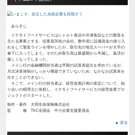
あらすじ
イナモトフードサービスはレトルト食品や冷凍食品などの製造を
主たる事業とする、従業員30名の会社。数年前に設備資金の借り入
れをして製造ラインを増やしたが、取引先の地元スーパーが大手の
傘下に入ってしまう。そのため取引高は最盛期から半減し、返済が
厳しくなってしまった。
メイン行の金融機関担当者は早期の試算表提出を求めているが、
月次決算体制がしっかり構築できていないため、なかなか試算表を
出すことができない。
そこで、メイン行の担当者は、経営改善計画の策定について、知
り合いの税理士に依頼し、イナモトフードサービスの経営改善プロ
ジェクトがスタートした。
制作・著作 大同生命保険株式会社
監 修 TKC全国会 中小企業支援委員会
▲ 戻る