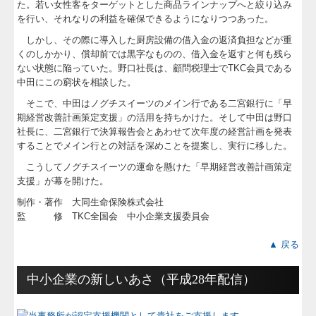
た。若い女性客をターゲットとした商品ラインナップへと絞り込み
を行い、それなりの利益を確保できるようになりつつあった。
しかし、その際に導入した厨房設備の借入金の返済負担などが重
くのしかかり、償却前では黒字なものの、借入金を返すと何も残ら
ない状態に陥っていた。野口社長は、顧問税理士でTKC会員である
中田にこの窮状を相談した。
そこで、中田はノグチスイーツのメイン行である二宮銀行に「早
期経営改善計画策定支援」の活用を持ちかけた。そして中田は野口
社長に、二宮銀行で決算報告会とあわせて次年度の経営計画を発表
することでメイン行との対話を深めことを提案し、実行に移した。
こうしてノグチスイーツの運命を懸けた「早期経営改善計画策定
支援」が幕を開けた。
制作・著作 大同生命保険株式会社
監 修 TKC全国会 中小企業支援委員会
▲ 戻る
中小企業の新しいあさ（平成28年配信）