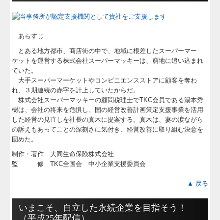
あらすじ
とある地方都市、商店街の中で、地域に根差したスーパーマー
ケットを運営する株式会社スーパーマッキーは、窮地に追い込まれ
ていた。
大手スーパーマーケットやコンビニエンスストアに顧客を奪わ
れ、３期連続の赤字を計上していたからだ。
株式会社スーパーマッキーの顧問税理士でTKC会員である湯本秀
樹は、会社の将来を危惧し、国の経営改善計画策定支援事業を活用
した経営の見直しを社長の真木に提案する。真木は、妻の涙ながら
の訴えもあってことの深刻さに気付き、経営改善に取り組む決意を
固めた。
制作・著作 大同生命保険株式会社
監 修 TKC全国会 中小企業支援委員会
▲ 戻る
いまこそ、自立した永続企業を目指そう！
（平成25年配信）