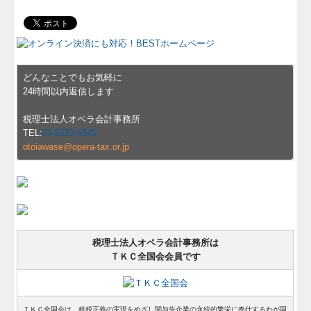
どんなことでもお気軽に
24時間以内返信します
税理士法人オペラ会計事務所
TEL:
03-5333-5545
otoiawase@opera-tax.or.jp
税理士法人オペラ会計事務所は
ＴＫＣ全国会会員です
ＴＫＣ全国会は、租税正義の実現をめざし関与先企業の永続的繁栄に奉仕するわが国