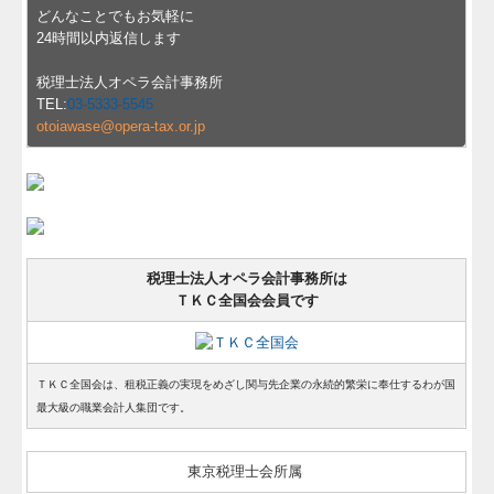
どんなことでもお気軽に
24時間以内返信します
税理士法人オペラ会計事務所
TEL:
03-5333-5545
otoiawase@opera-tax.or.jp
税理士法人オペラ会計事務所は
ＴＫＣ全国会会員です
ＴＫＣ全国会は、租税正義の実現をめざし関与先企業の永続的繁栄に奉仕するわが国
最大級の職業会計人集団です。
東京税理士会所属