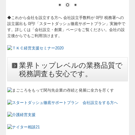
セミナー案内
大好評！ナイター相談
◆これから会社を設立する方へ 会社設立手数料が 0円! 税務署への
設立届出も 0円!「スタートダッシュ徹底サポートプラン」実施中で
もうかる土曜経理教室
す。詳しくは「会社設立・創業」ページをご覧ください。会社の設
立後からでもご利用頂けます。
テレビ出演等
社長メニューASP版
業界トップレベルの業務品質で
会社設立・創業
税務調査も安心です。
会計・決算・税務調査
個人確定申告
相続・事業承継
医院開業支援