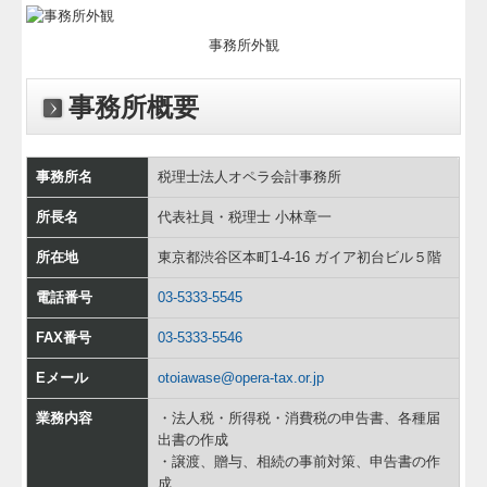
事務所外観
事務所概要
事務所名
税理士法人オペラ会計事務所
所長名
代表社員・税理士 小林章一
所在地
東京都渋谷区本町1-4-16 ガイア初台ビル５階
電話番号
03-5333-5545
FAX番号
03-5333-5546
Eメール
otoiawase@opera-tax.or.jp
業務内容
・法人税・所得税・消費税の申告書、各種届
出書の作成
・譲渡、贈与、相続の事前対策、申告書の作
成